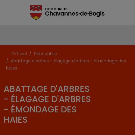
Officiel
Pilier public
Abattage d'arbres - élagage d'arbres - émondage des
haies
ABATTAGE D'ARBRES
- ÉLAGAGE D'ARBRES
- ÉMONDAGE DES
HAIES