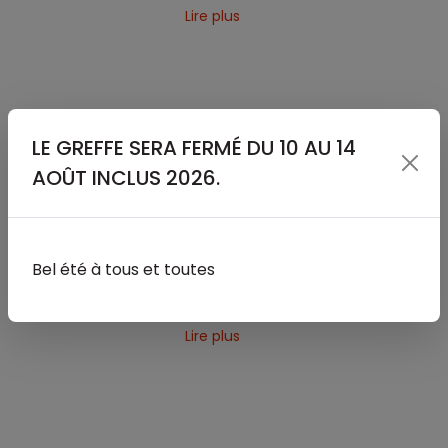
Lire plus
SÉJOURS LINGUISTIQUES
LE GREFFE SERA FERMÉ DU 10 AU 14
AOÛT INCLUS 2026.
Lire plus
Bel été à tous et toutes
FINANCES
Lire plus