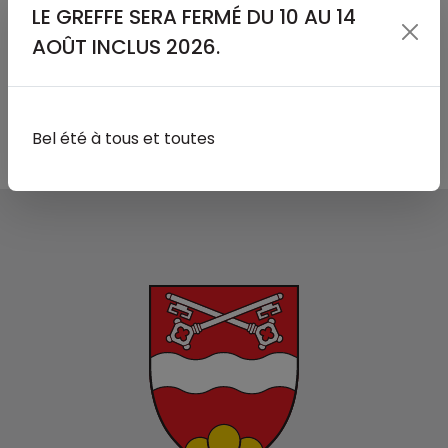
ENFANCE - ECOLE
LE GREFFE SERA FERMÉ DU 10 AU 14
RÉGION DE NYON
AOÛT INCLUS 2026.
AVIS DE DÉCÈS
Bel été à tous et toutes