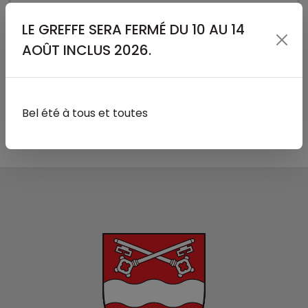
RÉSULTATS ÉLECTIONS COMMUNALES DU 8
LE GREFFE SERA FERMÉ DU 10 AU 14
MARS 2026
AOÛT INCLUS 2026.
RÉSULTATS 2ÈME TOUR - MUNICIPALITÉ
Bel été à tous et toutes