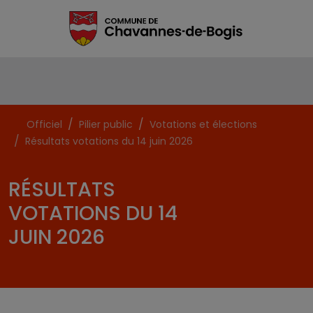
Officiel
Pilier public
Votations et élections
Résultats votations du 14 juin 2026
RÉSULTATS
VOTATIONS DU 14
JUIN 2026