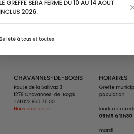
LE GREFFE SERA FERMÉ DU 10 AU 14 AOÛT
INCLUS 2026.
Bel été à tous et toutes
CHAVANNES-DE-BOGIS
HORAIRES
Route de la Sallivaz 3
Greffe municipa
1279 Chavannes-de-Bogis
population
Tél
022 960 75 00
Nous contacter
lundi, mercredi
08h15 à 11h30
mardi