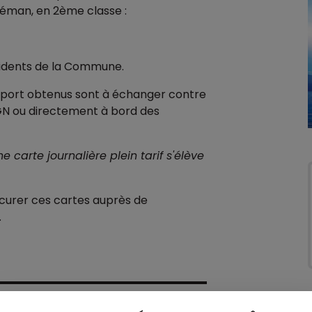
 Léman, en 2ème classe :
sidents de la Commune.
nsport obtenus sont à échanger contre
CGN ou directement à bord des
une carte journalière plein tarif s'élève
curer ces cartes auprès de
.