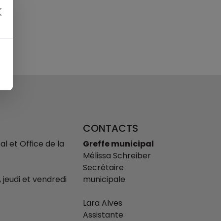
CONTACTS
l et Office de la
Greffe municipal
Mélissa Schreiber
Secrétaire
, jeudi et vendredi
municipale
Lara Alves
Assistante